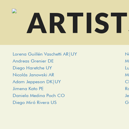
ARTIST
Lorena Guillén Vaschetti AR|UY
N
Andreas Grenier DE
M
Diego Haretche UY
L
Nicolás Janowski AR
M
Adam Jeppeson DK|UY
C
Jimena Kato PE
R
Daniela Medina Poch CO
J
Diego Miró Rivera US
G