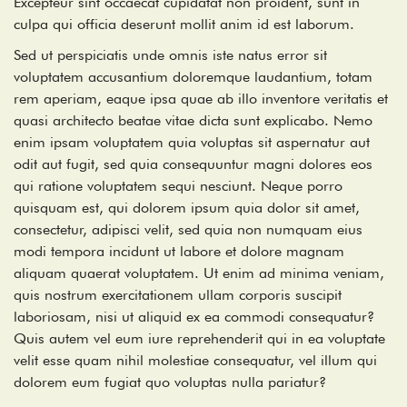
Excepteur sint occaecat cupidatat non proident, sunt in
culpa qui officia deserunt mollit anim id est laborum.
Sed ut perspiciatis unde omnis iste natus error sit
voluptatem accusantium doloremque laudantium, totam
rem aperiam, eaque ipsa quae ab illo inventore veritatis et
quasi architecto beatae vitae dicta sunt explicabo. Nemo
enim ipsam voluptatem quia voluptas sit aspernatur aut
odit aut fugit, sed quia consequuntur magni dolores eos
qui ratione voluptatem sequi nesciunt. Neque porro
quisquam est, qui dolorem ipsum quia dolor sit amet,
consectetur, adipisci velit, sed quia non numquam eius
modi tempora incidunt ut labore et dolore magnam
aliquam quaerat voluptatem. Ut enim ad minima veniam,
quis nostrum exercitationem ullam corporis suscipit
laboriosam, nisi ut aliquid ex ea commodi consequatur?
Quis autem vel eum iure reprehenderit qui in ea voluptate
velit esse quam nihil molestiae consequatur, vel illum qui
dolorem eum fugiat quo voluptas nulla pariatur?