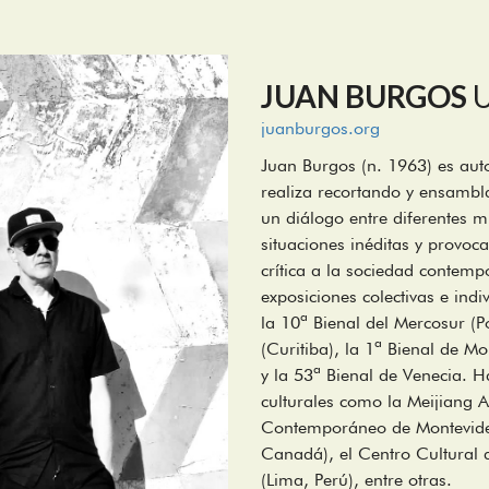
JUAN BURGOS
juanburgos.org
Juan Burgos (n. 1963) es aut
realiza recortando y ensamb
un diálogo entre diferentes m
situaciones inéditas y provo
crítica a la sociedad contem
exposiciones colectivas e ind
la 10ª Bienal del Mercosur (P
(Curitiba), la 1ª Bienal de Mo
y la 53ª Bienal de Venecia. H
culturales como la Meijiang Ar
Contemporáneo de Montevideo
Canadá), el Centro Cultural 
(Lima, Perú), entre otras.