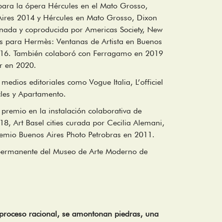
ara la ópera Hércules en el Mato Grosso,
ires 2014 y Hércules en Mato Grosso, Dixon
nada y coproducida por Americas Society, New
nes para Hermès: Ventanas de Artista en Buenos
016. También colaboró con Ferragamo en 2019
r en 2020.
edios editoriales como Vogue Italia, L’officiel
cles y Apartamento.
remio en la instalación colaborativa de
18, Art Basel cities curada por Cecilia Alemani,
remio Buenos Aires Photo Petrobras en 2011.
 permanente del Museo de Arte Moderno de
n proceso racional, se amontonan piedras, una