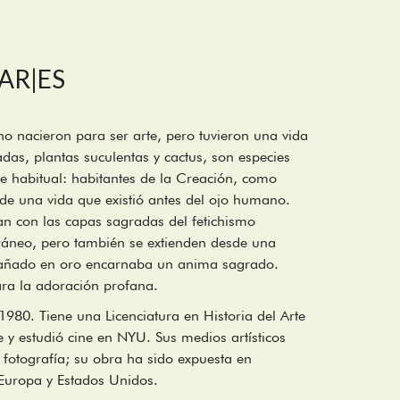
 AR|ES
o nacieron para ser arte, pero tuvieron una vida
as, plantas suculentas y cactus, son especies
ce habitual: habitantes de la Creación, como
 de una vida que existió antes del ojo humano.
n con las capas sagradas del fetichismo
ráneo, pero también se extienden desde una
 bañado en oro encarnaba un anima sagrado.
ra la adoración profana.
1980. Tiene una Licenciatura en Historia del Arte
 y estudió cine en NYU. Sus medios artísticos
y fotografía; su obra ha sido expuesta en
Europa y Estados Unidos.